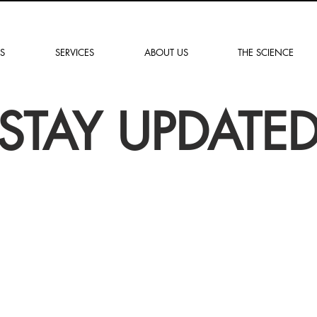
"Soluzioni per un
domani più sicuro"
S
SERVICES
ABOUT US
THE SCIENCE
STAY UPDATE